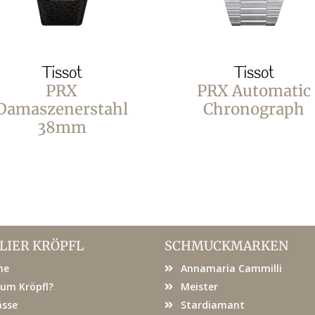
Tissot
Tissot
PRX
PRX Automatic
Damaszenerstahl
Chronograph
38mm
LIER KRÖPFL
SCHMUCKMARKEN
me
Annamaria Cammilli
um Kröpfl?
Meister
ässe
Stardiamant