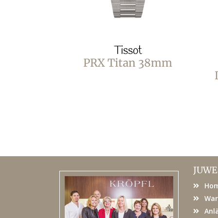
Tissot
PRX Titan 38mm
JUWE
Ho
War
Anl