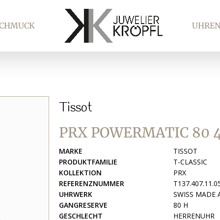
SCHMUCK
UHRE
Tissot
PRX POWERMATIC 80 
MARKE
TISSOT
PRODUKTFAMILIE
T-CLASSIC
KOLLEKTION
PRX
REFERENZNUMMER
T137.407.11.0
UHRWERK
SWISS MADE
GANGRESERVE
80 H
GESCHLECHT
HERRENUHR