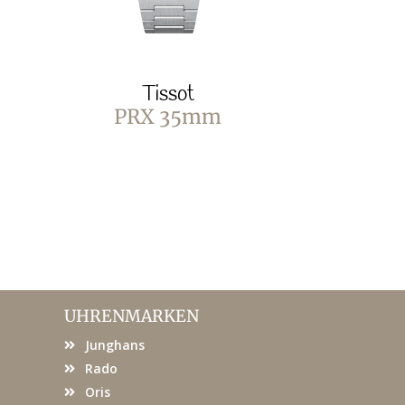
Tissot
T
PRX 35mm
PRX Pow
Stahl &
UHRENMARKEN
Junghans
Rado
Oris