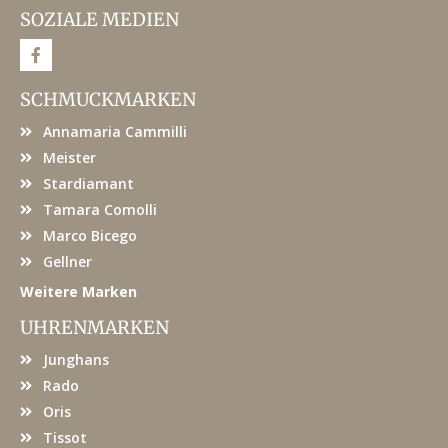
SOZIALE MEDIEN
F
a
c
e
SCHMUCKMARKEN
b
o
Annamaria Cammilli
o
k
Meister
Stardiamant
Tamara Comolli
Marco Bicego
Gellner
Weitere Marken
UHRENMARKEN
Junghans
Rado
Oris
Tissot