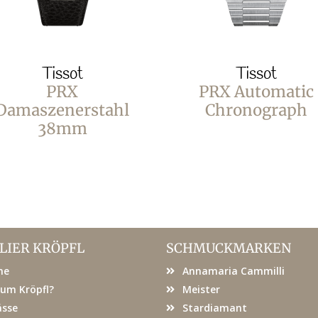
Tissot
Tissot
PRX
PRX Automatic
Damaszenerstahl
Chronograph
38mm
LIER KRÖPFL
SCHMUCKMARKEN
me
Annamaria Cammilli
um Kröpfl?
Meister
ässe
Stardiamant