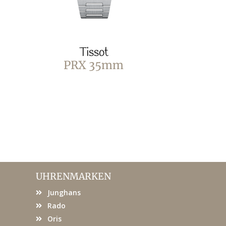
Tissot
T
PRX 35mm
PRX Pow
Stahl &
UHRENMARKEN
Junghans
Rado
Oris