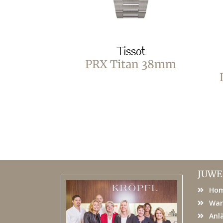
Tissot
PRX Titan 38mm
JUWE
Ho
War
Anl