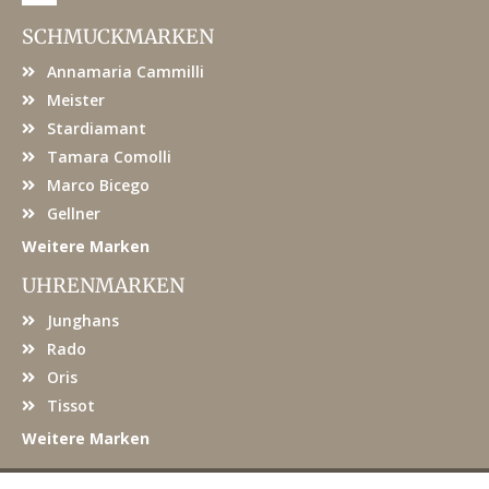
c
e
SCHMUCKMARKEN
b
o
Annamaria Cammilli
o
k
Meister
Stardiamant
Tamara Comolli
Marco Bicego
Gellner
Weitere Marken
UHRENMARKEN
Junghans
Rado
Oris
Tissot
Weitere Marken