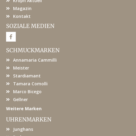
Kröpfl Aktuell
Magazin
Kontakt
SOZIALE MEDIEN
F
a
c
e
SCHMUCKMARKEN
b
o
Annamaria Cammilli
o
k
Meister
Stardiamant
Tamara Comolli
Marco Bicego
Gellner
Weitere Marken
UHRENMARKEN
Junghans