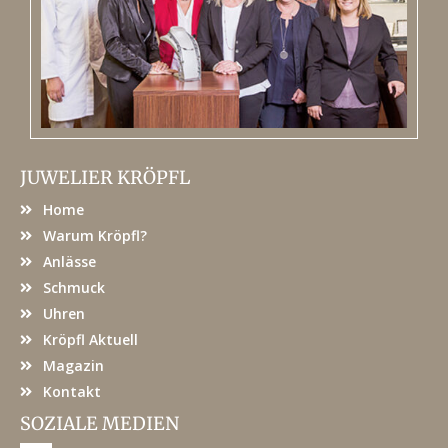
JUWELIER KRÖPFL
Home
Warum Kröpfl?
Anlässe
Schmuck
Uhren
Kröpfl Aktuell
Magazin
Kontakt
SOZIALE MEDIEN