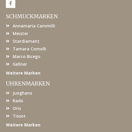
F
a
c
e
SCHMUCKMARKEN
b
o
Annamaria Cammilli
o
k
Meister
Stardiamant
Tamara Comolli
Marco Bicego
Gellner
Weitere Marken
UHRENMARKEN
Junghans
Rado
Oris
Tissot
Weitere Marken