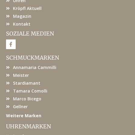
Uhren
Kröpfl Aktuell
Magazin
Kontakt
SOZIALE MEDIEN
F
a
c
e
SCHMUCKMARKEN
b
o
Annamaria Cammilli
o
k
Meister
Stardiamant
Tamara Comolli
Marco Bicego
Gellner
Weitere Marken
UHRENMARKEN