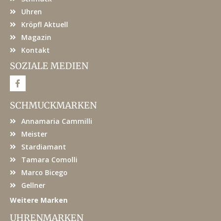
Uhren
Kröpfl Aktuell
Magazin
Kontakt
SOZIALE MEDIEN
F
a
c
e
SCHMUCKMARKEN
b
o
Annamaria Cammilli
o
k
Meister
Stardiamant
Tamara Comolli
Marco Bicego
Gellner
Weitere Marken
UHRENMARKEN