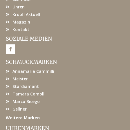
Uhren
Kröpfl Aktuell
Magazin
Kontakt
SOZIALE MEDIEN
F
a
c
e
SCHMUCKMARKEN
b
o
Annamaria Cammilli
o
k
Meister
Stardiamant
Tamara Comolli
Marco Bicego
Gellner
Weitere Marken
UHRENMARKEN