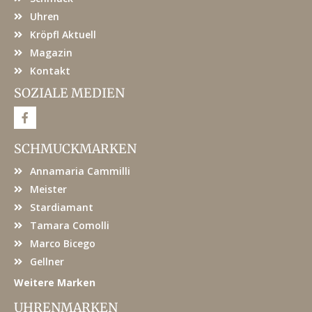
Uhren
Kröpfl Aktuell
Magazin
Kontakt
SOZIALE MEDIEN
F
a
c
e
SCHMUCKMARKEN
b
o
Annamaria Cammilli
o
k
Meister
Stardiamant
Tamara Comolli
Marco Bicego
Gellner
Weitere Marken
UHRENMARKEN