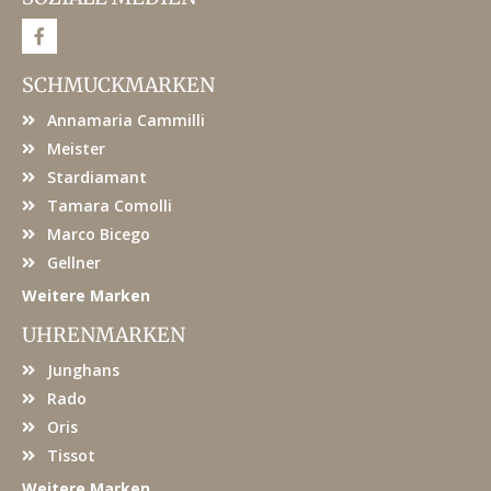
F
a
c
e
SCHMUCKMARKEN
b
o
Annamaria Cammilli
o
k
Meister
Stardiamant
Tamara Comolli
Marco Bicego
Gellner
Weitere Marken
UHRENMARKEN
Junghans
Rado
Oris
Tissot
Weitere Marken