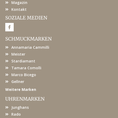
Magazin
Kontakt
SOZIALE MEDIEN
F
a
c
e
SCHMUCKMARKEN
b
o
Annamaria Cammilli
o
k
Meister
Stardiamant
Tamara Comolli
Marco Bicego
Gellner
Weitere Marken
UHRENMARKEN
Junghans
Rado