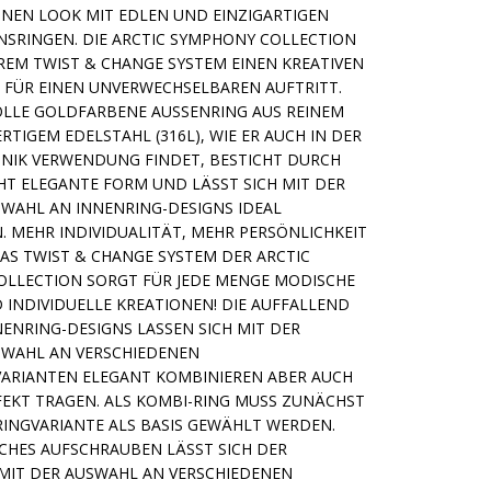
INEN LOOK MIT EDLEN UND EINZIGARTIGEN
SRINGEN. DIE ARCTIC SYMPHONY COLLECTION
HREM TWIST & CHANGE SYSTEM EINEN KREATIVEN
FÜR EINEN UNVERWECHSELBAREN AUFTRITT.
LLE GOLDFARBENE AUSSENRING AUS REINEM U
GEM EDELSTAHL (316L), WIE ER AUCH IN DER M
IK VERWENDUNG FINDET, BESTICHT DURCH S
T ELEGANTE FORM UND LÄSST SICH MIT DER G
AHL AN INNENRING-DESIGNS IDEAL KO
MEHR INDIVIDUALITÄT, MEHR PERSÖNLICHKEIT –
 TWIST & CHANGE SYSTEM DER ARCTIC SY
ECTION SORGT FÜR JEDE MENGE MODISCHE VI
NDIVIDUELLE KREATIONEN! DIE AUFFALLEND SC
RING-DESIGNS LASSEN SICH MIT DER GR
L AN VERSCHIEDENEN AUSS
NTEN ELEGANT KOMBINIEREN ABER AUCH EINZ
 TRAGEN. ALS KOMBI-RING MUSS ZUNÄCHST EINE
ARIANTE ALS BASIS GEWÄHLT WERDEN. DURCH
UFSCHRAUBEN LÄSST SICH DER AUSSEN
R AUSWAHL AN VERSCHIEDENEN INNENR