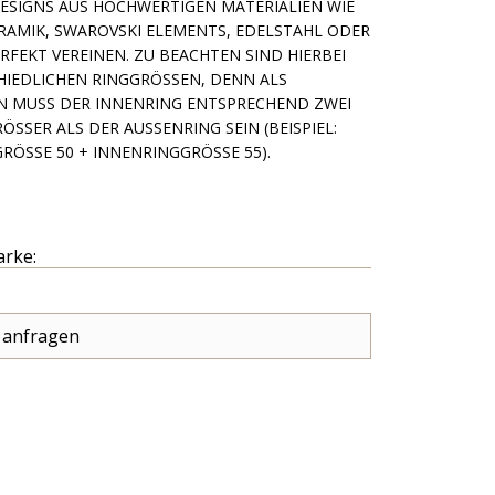
 AUS HOCHWERTIGEN MATERIALIEN WIE HIGHTE
 SWAROVSKI ELEMENTS, EDELSTAHL ODER MILANA
VEREINEN. ZU BEACHTEN SIND HIERBEI DIE UN
HEN RINGGRÖSSEN, DENN ALS KOMBINA
ER INNENRING ENTSPRECHEND ZWEI NUMMERN
DER AUSSENRING SEIN (BEISPIEL: AUSSENRING
 INNENRINGGRÖSSE 55).
arke:
 anfragen