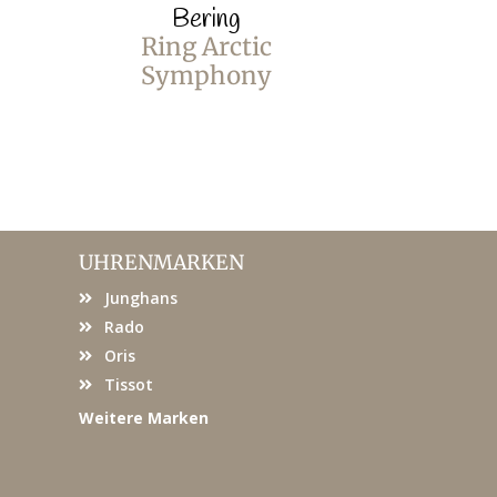
Bering
B
Ring Arctic
Ring
Symphony
Sym
UHRENMARKEN
Junghans
Rado
Oris
Tissot
Weitere Marken