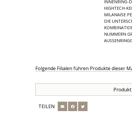
ING-DESIGNS
CH-KERAMIK,
ISE PERFEKT 
TERSCHIEDLIC
TION MUSS D
GRÖSSER ALS 
GRÖSSE 50 +
Folgende Filialen führen Produkte dieser M
Produkt
TEILEN