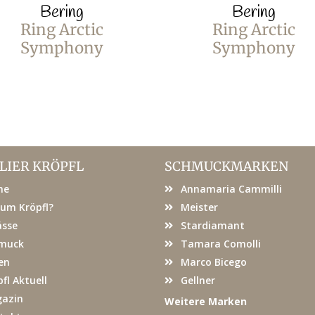
Bering
Bering
Ring Arctic
Ring Arctic
Symphony
Symphony
LIER KRÖPFL
SCHMUCKMARKEN
me
Annamaria Cammilli
um Kröpfl?
Meister
ässe
Stardiamant
muck
Tamara Comolli
en
Marco Bicego
fl Aktuell
Gellner
azin
Weitere Marken