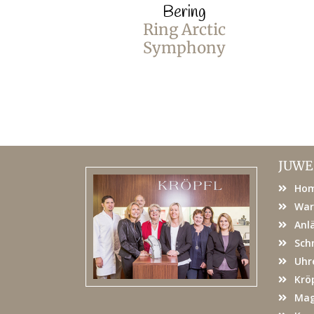
Bering
Ring Arctic
Symphony
JUWE
Ho
War
Anl
Sch
Uhr
Kröp
Mag