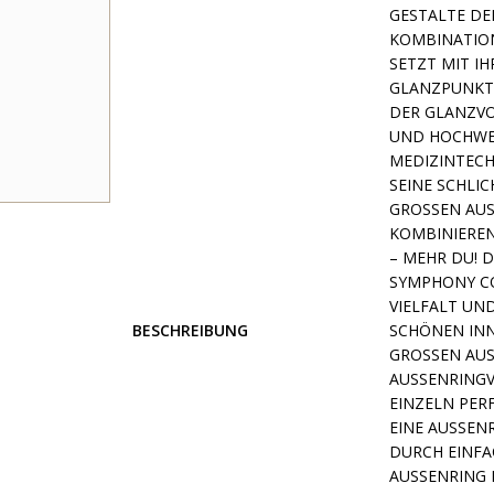
GESTALTE DE
KOMBINATION
SETZT MIT I
GLANZPUNKT 
DER GLANZVO
ND HOCHWERTI
EDIZINTECHN
EINE SCHLICH
ROSSEN AUSW
MBINIEREN. 
MEHR DU! DAS
MPHONY COLL
ELFALT UND I
BESCHREIBUNG
HÖNEN INNEN
OSSEN AUSWAH
ENRINGVARIA
ELN PERFEKT
AUSSENRINGV
EINFACHES A
RING MIT DE