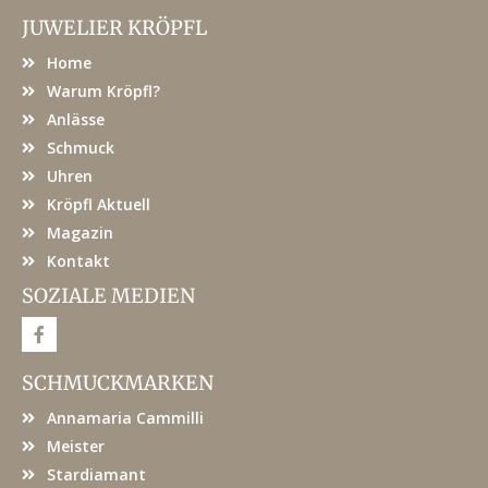
JUWELIER KRÖPFL
Home
Warum Kröpfl?
Anlässe
Schmuck
Uhren
Kröpfl Aktuell
Magazin
Kontakt
SOZIALE MEDIEN
F
a
c
e
SCHMUCKMARKEN
b
o
Annamaria Cammilli
o
k
Meister
Stardiamant