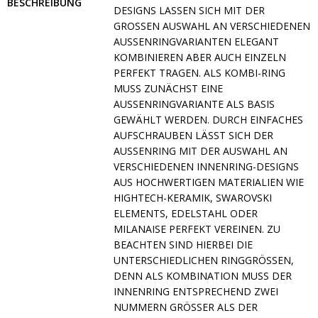
BESCHREIBUNG
SIGNS LASSEN SICH MIT DER GR
OSSEN AUSWAHL AN VERSCHIEDENEN AUSS
ENRINGVARIANTEN ELEGANT KOMB
INIEREN ABER AUCH EINZELN PERF
EKT TRAGEN. ALS KOMBI-RING MUSS
ZUNÄCHST EINE AUSSE
NRINGVARIANTE ALS BASIS GEWÄH
LT WERDEN. DURCH EINFACHES AUFSC
HRAUBEN LÄSST SICH DER AUSSEN
RING MIT DER AUSWAHL AN VERSCH
IEDENEN INNENRING-DESIGNS AUS HO
CHWERTIGEN MATERIALIEN WIE HIGHTE
CH-KERAMIK, SWAROVSKI ELEMEN
TS, EDELSTAHL ODER MILANA
ISE PERFEKT VEREINEN. ZU BEACHT
EN SIND HIERBEI DIE UNTERS
CHIEDLICHEN RINGGRÖSSEN, DENN AL
S KOMBINATION MUSS DER INNENRI
NG ENTSPRECHEND ZWEI NUMMERN
GRÖSSER ALS DER AUSSENRIN