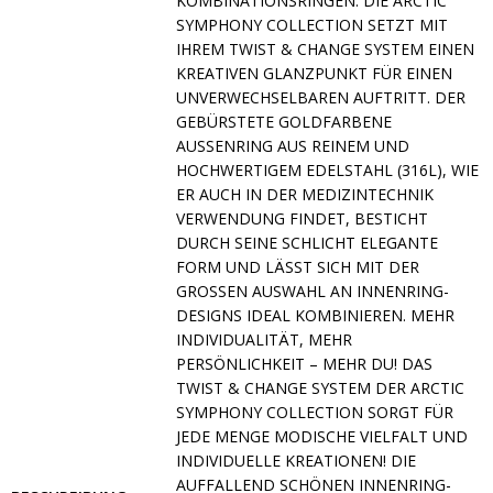
KOMBINATIONSRINGEN. DIE ARCTIC
SYMPHONY COLLECTION SETZT MIT
IHREM TWIST & CHANGE SYSTEM EINEN
KREATIVEN GLANZPUNKT FÜR EINEN
UNVERWECHSELBAREN AUFTRITT. DER
GEBÜRSTETE GOLDFARBENE
AUSSENRING AUS REINEM UND H
OCHWERTIGEM EDELSTAHL (316L), WIE E
R AUCH IN DER MEDIZINTECHNIK V
ERWENDUNG FINDET, BESTICHT D
URCH SEINE SCHLICHT ELEGANTE F
ORM UND LÄSST SICH MIT DER G
ROSSEN AUSWAHL AN INNENRING-DE
SIGNS IDEAL KOMBINIEREN. MEHR IN
DIVIDUALITÄT, MEHR PE
RSÖNLICHKEIT – MEHR DU! DAS TW
IST & CHANGE SYSTEM DER ARCTIC SY
MPHONY COLLECTION SORGT FÜR JE
DE MENGE MODISCHE VIELFALT UND IN
DIVIDUELLE KREATIONEN! DIE AU
FFALLEND SCHÖNEN INNENRING-DE