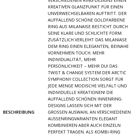
ERSCHIEDENEN RING-DESIGNS EINEN K
REATIVEN GLANZPUNKT FÜR EINEN U
NVERWECHSELBAREN AUFTRITT. DER A
UFFALLEND SCHÖNE GOLDFARBENE R
ING AUS MILANAISE BESTICHT DURCH S
EINE KLARE UND SCHLICHTE FORM. Z
USÄTZLICH VERLEIHT DAS MILANIASE D
EM RING EINEN ELEGANTEN, BEINAHE V
ORNEHMEN TOUCH. MEHR I
NDIVIDUALITÄT, MEHR P
ERSÖNLICHKEIT – MEHR DU! DAS T
WIST & CHANGE SYSTEM DER ARCTIC S
YMPHONY COLLECTION SORGT FÜR J
EDE MENGE MODISCHE VIELFALT UND I
NDIVIDUELLE KREATIONEN! DIE A
UFFALLEND SCHÖNEN INNENRING-D
ESIGNS LASSEN SICH MIT DER G
BESCHREIBUNG
ROSSEN AUSWAHL AN VERSCHIEDENEN AU
SSENRINGVARIANTEN ELEGANT KOM
BINIEREN ABER AUCH EINZELN PER
FEKT TRAGEN. ALS KOMBI-RING MUS