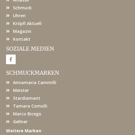
Schmuck
Uhren
Kröpfl Aktuell
Magazin
Kontakt
SOZIALE MEDIEN
F
a
c
e
SCHMUCKMARKEN
b
o
Annamaria Cammilli
o
k
Meister
Stardiamant
Tamara Comolli
Marco Bicego
Gellner
Weitere Marken