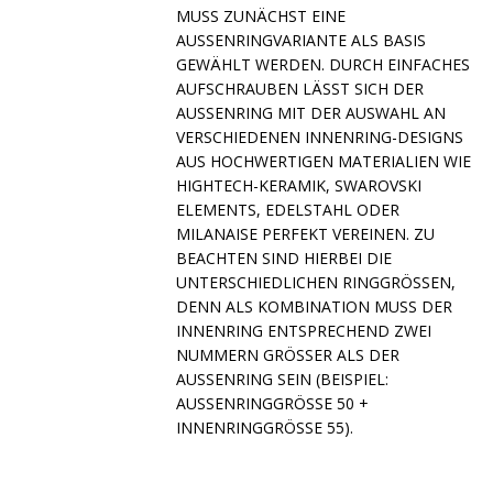
S ZUNÄCHST EINE AUSS
ENRINGVARIANTE ALS BASIS GEWÄ
HLT WERDEN. DURCH EINFACHES AUFS
CHRAUBEN LÄSST SICH DER AUSSE
NRING MIT DER AUSWAHL AN VERSC
HIEDENEN INNENRING-DESIGNS AUS H
OCHWERTIGEN MATERIALIEN WIE HIGHT
ECH-KERAMIK, SWAROVSKI ELEME
NTS, EDELSTAHL ODER MILAN
AISE PERFEKT VEREINEN. ZU BEACH
TEN SIND HIERBEI DIE UNTER
SCHIEDLICHEN RINGGRÖSSEN, DENN A
LS KOMBINATION MUSS DER INNENR
ING ENTSPRECHEND ZWEI NUMMER
N GRÖSSER ALS DER AUSSENRI
NG SEIN (BEISPIEL: AUSSENRIN
GGRÖSSE 50 + INNENRINGG
RÖSSE 55).