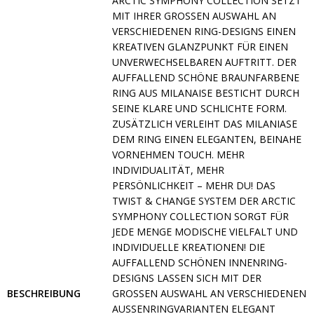
ARCTIC SYMPHONY COLLECTION SETZT
MIT IHRER GROSSEN AUSWAHL AN V
ERSCHIEDENEN RING-DESIGNS EINEN K
REATIVEN GLANZPUNKT FÜR EINEN U
NVERWECHSELBAREN AUFTRITT. DER A
UFFALLEND SCHÖNE BRAUNFARBENE R
ING AUS MILANAISE BESTICHT DURCH S
EINE KLARE UND SCHLICHTE FORM. Z
USÄTZLICH VERLEIHT DAS MILANIASE D
EM RING EINEN ELEGANTEN, BEINAHE V
ORNEHMEN TOUCH. MEHR I
NDIVIDUALITÄT, MEHR P
ERSÖNLICHKEIT – MEHR DU! DAS T
WIST & CHANGE SYSTEM DER ARCTIC S
YMPHONY COLLECTION SORGT FÜR J
EDE MENGE MODISCHE VIELFALT UND I
NDIVIDUELLE KREATIONEN! DIE A
UFFALLEND SCHÖNEN INNENRING-D
ESIGNS LASSEN SICH MIT DER G
BESCHREIBUNG
ROSSEN AUSWAHL AN VERSCHIEDENEN AU
SSENRINGVARIANTEN ELEGANT KOM