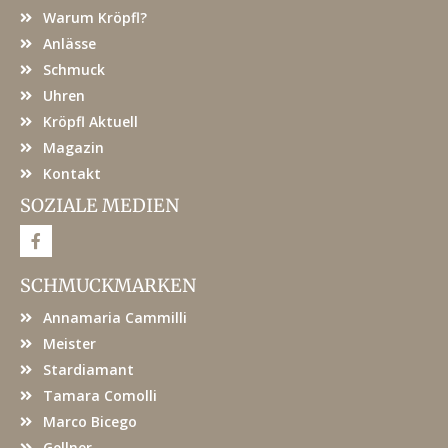
Warum Kröpfl?
Anlässe
Schmuck
Uhren
Kröpfl Aktuell
Magazin
Kontakt
SOZIALE MEDIEN
F
a
c
e
SCHMUCKMARKEN
b
o
Annamaria Cammilli
o
k
Meister
Stardiamant
Tamara Comolli
Marco Bicego
Gellner