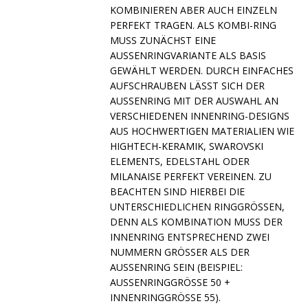
BINIEREN ABER AUCH EINZELN PER
FEKT TRAGEN. ALS KOMBI-RING MUS
S ZUNÄCHST EINE AUSS
ENRINGVARIANTE ALS BASIS GEWÄ
HLT WERDEN. DURCH EINFACHES AUFS
CHRAUBEN LÄSST SICH DER AUSSE
NRING MIT DER AUSWAHL AN VERSC
HIEDENEN INNENRING-DESIGNS AUS H
OCHWERTIGEN MATERIALIEN WIE HIGHT
ECH-KERAMIK, SWAROVSKI ELEME
NTS, EDELSTAHL ODER MILAN
AISE PERFEKT VEREINEN. ZU BEACH
TEN SIND HIERBEI DIE UNTER
SCHIEDLICHEN RINGGRÖSSEN, DENN A
LS KOMBINATION MUSS DER INNENR
ING ENTSPRECHEND ZWEI NUMMER
N GRÖSSER ALS DER AUSSENRI
NG SEIN (BEISPIEL: AUSSENRIN
GGRÖSSE 50 + INNENRINGG
RÖSSE 55).