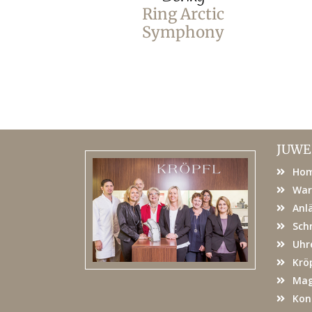
Ring Arctic
Symphony
JUWE
Ho
War
Anl
Sch
Uhr
Kröp
Mag
Kon