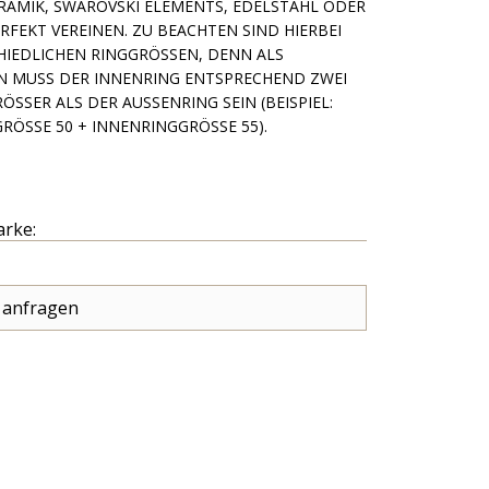
, SWAROVSKI ELEMENTS, EDELSTAHL ODER MILAN
 VEREINEN. ZU BEACHTEN SIND HIERBEI DIE U
CHEN RINGGRÖSSEN, DENN ALS KOMBIN
DER INNENRING ENTSPRECHEND ZWEI NUMMER
S DER AUSSENRING SEIN (BEISPIEL: AUSSENRIN
+ INNENRINGGRÖSSE 55).
arke:
 anfragen