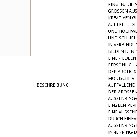
RINGEN. DIE
GROSSEN AUS
REATIVEN GL
UFTRITT. DE
ND HOCHWERT
ND SCHLICHT
N VERBINDUN
ILDEN DEN M
INEN EDLEN B
ERSÖNLICHKE
ER ARCTIC S
ODISCHE VIEL
BESCHREIBUNG
UFFALLEND S
ER GROSSEN 
SSENRINGVAR
ZELN PERFEK
E AUSSENRING
H EINFACHES
NRING MIT D
RING-DESIGN