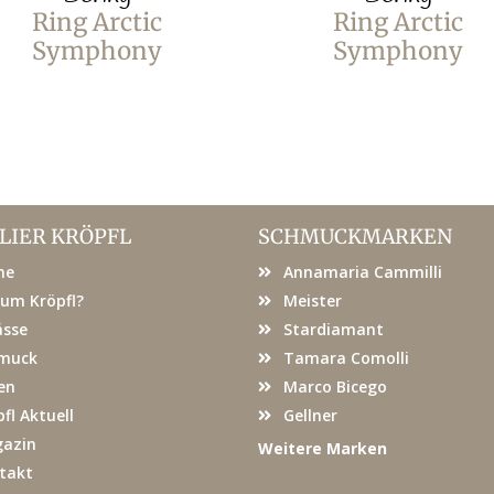
Ring Arctic
Ring Arctic
Symphony
Symphony
LIER KRÖPFL
SCHMUCKMARKEN
me
Annamaria Cammilli
um Kröpfl?
Meister
ässe
Stardiamant
muck
Tamara Comolli
en
Marco Bicego
fl Aktuell
Gellner
azin
Weitere Marken
takt