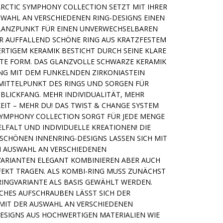
 ARCTIC SYMPHONY COLLECTION SETZT MIT IHRER
WAHL AN VERSCHIEDENEN RING-DESIGNS EINEN K
ANZPUNKT FÜR EINEN UNVERWECHSELBAREN A
R AUFFALLEND SCHÖNE RING AUS KRATZFESTEM U
IGEM KERAMIK BESTICHT DURCH SEINE KLARE U
E FORM. DAS GLANZVOLLE SCHWARZE KERAMIK I
G MIT DEM FUNKELNDEN ZIRKONIASTEIN B
ITTELPUNKT DES RINGS UND SORGEN FÜR E
LICKFANG. MEHR INDIVIDUALITÄT, MEHR P
IT – MEHR DU! DAS TWIST & CHANGE SYSTEM D
YMPHONY COLLECTION SORGT FÜR JEDE MENGE M
FALT UND INDIVIDUELLE KREATIONEN! DIE A
CHÖNEN INNENRING-DESIGNS LASSEN SICH MIT D
AUSWAHL AN VERSCHIEDENEN AU
IANTEN ELEGANT KOMBINIEREN ABER AUCH EIN
T TRAGEN. ALS KOMBI-RING MUSS ZUNÄCHST EIN
VARIANTE ALS BASIS GEWÄHLT WERDEN. DURC
 AUFSCHRAUBEN LÄSST SICH DER AUSSE
ER AUSWAHL AN VERSCHIEDENEN INNEN
S AUS HOCHWERTIGEN MATERIALIEN WIE HIGHT