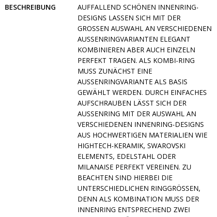
BESCHREIBUNG
UFFALLEND SCHÖNEN INNENRING-D
ESIGNS LASSEN SICH MIT DER G
ROSSEN AUSWAHL AN VERSCHIEDENEN AU
SSENRINGVARIANTEN ELEGANT KOM
BINIEREN ABER AUCH EINZELN PER
FEKT TRAGEN. ALS KOMBI-RING MUS
S ZUNÄCHST EINE AUSS
ENRINGVARIANTE ALS BASIS GEWÄ
HLT WERDEN. DURCH EINFACHES AUFS
CHRAUBEN LÄSST SICH DER AUSSE
NRING MIT DER AUSWAHL AN VERSC
HIEDENEN INNENRING-DESIGNS AUS H
OCHWERTIGEN MATERIALIEN WIE HIGHT
ECH-KERAMIK, SWAROVSKI ELEME
NTS, EDELSTAHL ODER MILAN
AISE PERFEKT VEREINEN. ZU BEACH
TEN SIND HIERBEI DIE UNTER
SCHIEDLICHEN RINGGRÖSSEN, DENN A
LS KOMBINATION MUSS DER INNENR
ING ENTSPRECHEND ZWEI NUMMER