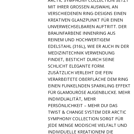
ARCTIC SYMPHONY COLLECTION SETZT
MIT IHRER GROSSEN AUSWAHL AN V
ERSCHIEDENEN RING-DESIGNS EINEN K
REATIVEN GLANZPUNKT FÜR EINEN U
NVERWECHSELBAREN AUFTRITT. DER B
RAUNFARBENE INNENRING AUS R
EINEM UND HOCHWERTIGEM E
DELSTAHL (316L), WIE ER AUCH IN DER M
EDIZINTECHNIK VERWENDUNG F
INDET, BESTICHT DURCH SEINE S
CHLICHT ELEGANTE FORM. Z
USÄTZLICH VERLEIHT DIE FEIN V
ERARBEITETE OBERFLÄCHE DEM RING E
INEN FUNKELNDEN SPARKLING EFFEKT F
ÜR GLAMOURÖSE AUGENBLICKE. MEHR I
NDIVIDUALITÄT, MEHR P
ERSÖNLICHKEIT – MEHR DU! DAS T
WIST & CHANGE SYSTEM DER ARCTIC S
YMPHONY COLLECTION SORGT FÜR J
EDE MENGE MODISCHE VIELFALT UND I
NDIVIDUELLE KREATIONEN! DIE A