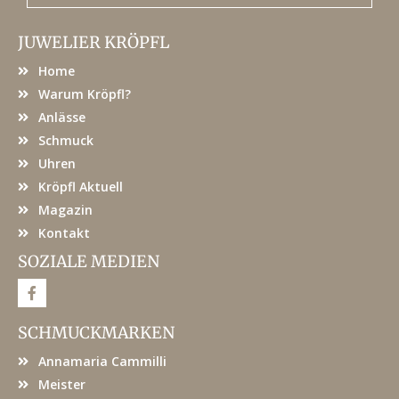
JUWELIER KRÖPFL
Home
Warum Kröpfl?
Anlässe
Schmuck
Uhren
Kröpfl Aktuell
Magazin
Kontakt
SOZIALE MEDIEN
F
a
c
e
SCHMUCKMARKEN
b
o
Annamaria Cammilli
o
k
Meister