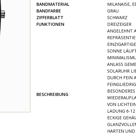
BANDMATERIAL
MILANAISE, 
BANDFARBE
GRAU
ZIFFERBLATT
SCHWARZ
FUNKTIONEN
DREIZEIGER
ANGELEHNT A
REPRÄSENTIE
EINZIGARTIG
SONNE LÄUFT
MINIMALISMU
ANLASS GEME
SOLARUHR LI
DURCH FEIN 
FEINGLIEDRI
BESONDERES 
BESCHREIBUNG
WIEDERAUFLA
VON LICHTEI
LADUNG 6-12
ECKIGE GEHÄ
GLANZVOLLEN
HARTEN UND 