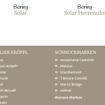
Bering
Bering
Solar
Solar Herrenuh
LIER KRÖPFL
SCHMUCKMARKEN
me
Annamaria Cammilli
um Kröpfl?
Meister
ässe
Stardiamant
muck
Tamara Comolli
en
Marco Bicego
fl Aktuell
Gellner
azin
Weitere Marken
takt