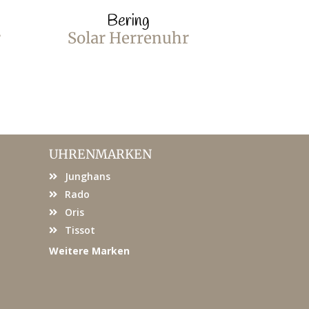
Bering
B
r
Solar Herrenuhr
Solar 
UHRENMARKEN
Junghans
Rado
Oris
Tissot
Weitere Marken