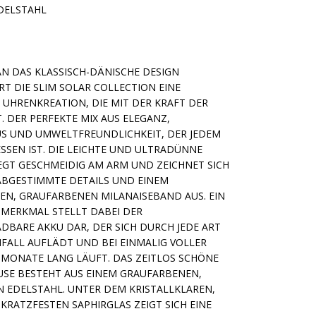
EDELSTAHL
N DAS KLASSISCH-DÄNISCHE DESIGN
RT DIE SLIM SOLAR COLLECTION EINE
E UHRENKREATION, DIE MIT DER KRAFT DER
. DER PERFEKTE MIX AUS ELEGANZ,
S UND UMWELTFREUNDLICHKEIT, DER JEDEM
SSEN IST. DIE LEICHTE UND ULTRADÜNNE
EGT GESCHMEIDIG AM ARM UND ZEICHNET SICH
ABGESTIMMTE DETAILS UND EINEM
GEN, GRAUFARBENEN MILANAISEBAND AUS. EIN
MERKMAL STELLT DABEI DER
DBARE AKKU DAR, DER SICH DURCH JEDE ART
NFALL AUFLÄDT UND BEI EINMALIG VOLLER
 MONATE LANG LÄUFT. DAS ZEITLOS SCHÖNE
USE BESTEHT AUS EINEM GRAUFARBENEN,
 EDELSTAHL. UNTER DEM KRISTALLKLAREN,
KRATZFESTEN SAPHIRGLAS ZEIGT SICH EINE