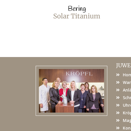
Bering
Solar Titanium
JUWE
Ho
War
Anl
Sch
Uhr
Kröp
Mag
Kon