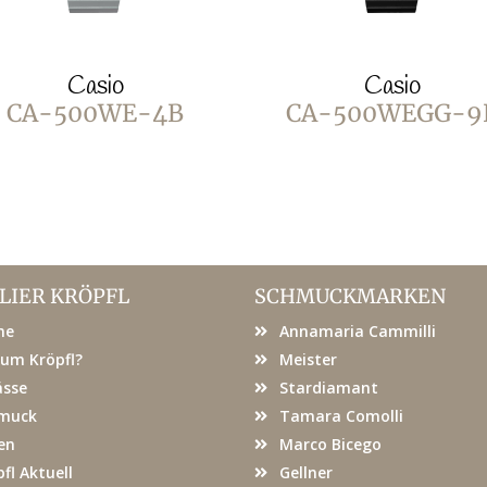
Casio
Casio
CA-500WE-4B
CA-500WEGG-9
LIER KRÖPFL
SCHMUCKMARKEN
me
Annamaria Cammilli
um Kröpfl?
Meister
ässe
Stardiamant
muck
Tamara Comolli
en
Marco Bicego
fl Aktuell
Gellner