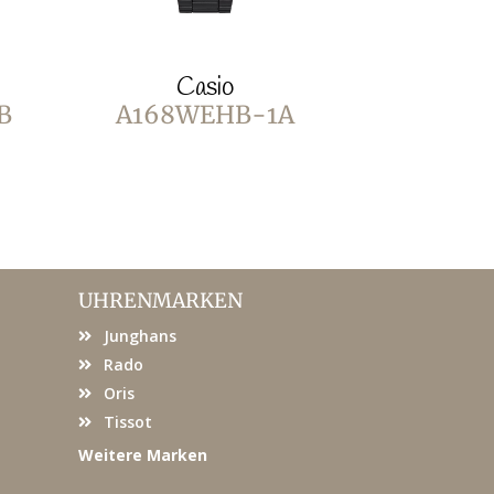
Casio
C
B
A168WEHB-1A
LA70
UHRENMARKEN
Junghans
Rado
Oris
Tissot
Weitere Marken