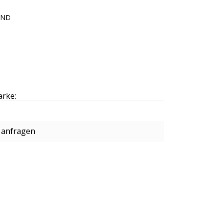
AND
arke:
 anfragen