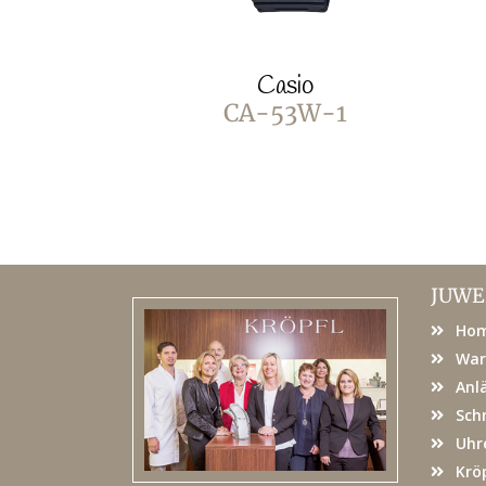
Casio
CA-53W-1
JUWE
Ho
War
Anl
Sch
Uhr
Kröp