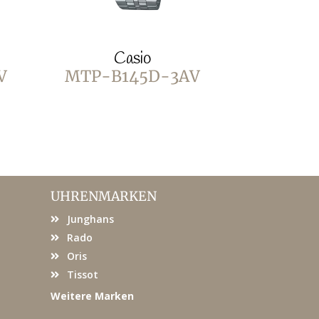
Casio
C
V
MTP-B145D-3AV
MTP-B1
UHRENMARKEN
Junghans
Rado
Oris
Tissot
Weitere Marken