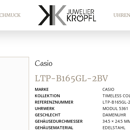
SCHMUCK
UHRE
Casio
LTP-B165GL-2BV
MARKE
CASIO
KOLLEKTION
TIMELESS CO
REFERENZNUMMER
LTP-B165GL-
UHRWERK
MODUL 5361
GESCHLECHT
DAMENUHR
GEHÄUSEDURCHMESSER
34.5 × 24.5 M
GEHÄUSEMATERIAL
EDELSTAHL