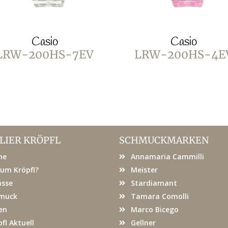
Casio
Casio
LRW-200HS-7EV
LRW-200HS-4E
LIER KRÖPFL
SCHMUCKMARKEN
me
Annamaria Cammilli
um Kröpfl?
Meister
ässe
Stardiamant
muck
Tamara Comolli
en
Marco Bicego
fl Aktuell
Gellner