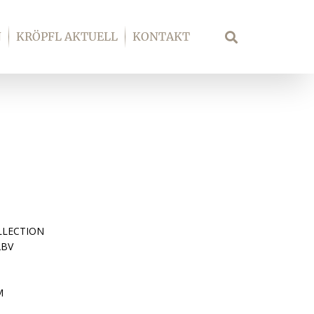
N
KRÖPFL AKTUELL
KONTAKT
Suche
LLECTION
2BV
M