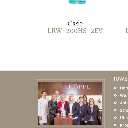
Casio
LRW-200HS-2EV
JUWE
Ho
War
Anl
Sch
Uhr
Kröp