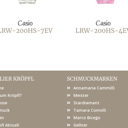
Casio
Casio
LRW-200HS-7EV
LRW-200HS-4E
LIER KRÖPFL
SCHMUCKMARKEN
me
Annamaria Cammilli
um Kröpfl?
Meister
ässe
Stardiamant
muck
Tamara Comolli
en
Marco Bicego
fl Aktuell
Gellner