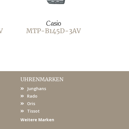
Casio
C
V
MTP-B145D-3AV
MTP-B1
UHRENMARKEN
Junghans
Rado
Oris
Tissot
Weitere Marken