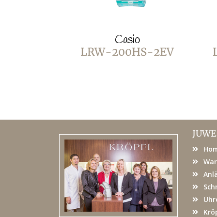
Casio
LRW-200HS-2EV
JUWE
Ho
War
Anl
Sch
Uhr
Kröp