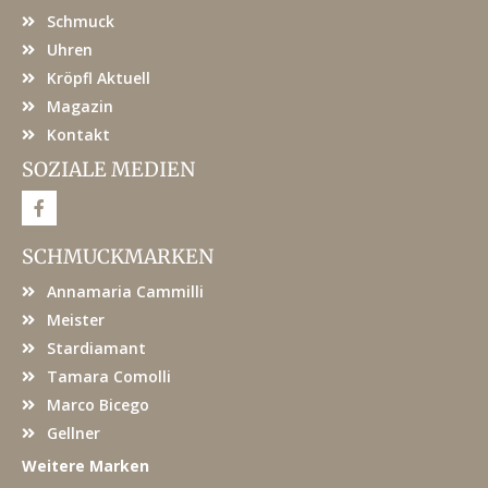
Schmuck
Uhren
Kröpfl Aktuell
Magazin
Kontakt
SOZIALE MEDIEN
F
a
c
e
SCHMUCKMARKEN
b
o
Annamaria Cammilli
o
k
Meister
Stardiamant
Tamara Comolli
Marco Bicego
Gellner
Weitere Marken