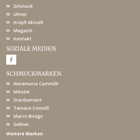
Schmuck
Uhren
Kröpfl Aktuell
Magazin
Kontakt
SOZIALE MEDIEN
F
a
c
e
SCHMUCKMARKEN
b
o
Annamaria Cammilli
o
k
Meister
Stardiamant
Tamara Comolli
Marco Bicego
Gellner
Weitere Marken