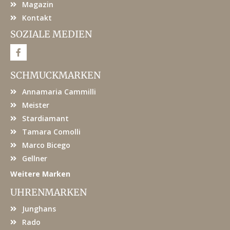
Magazin
Kontakt
SOZIALE MEDIEN
F
a
c
e
SCHMUCKMARKEN
b
o
Annamaria Cammilli
o
k
Meister
Stardiamant
Tamara Comolli
Marco Bicego
Gellner
Weitere Marken
UHRENMARKEN
Junghans
Rado