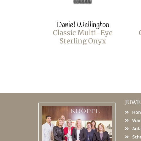
Daniel Wellington
Classic Multi-Eye
Sterling Onyx
JUWE
Ho
War
Anl
Sch