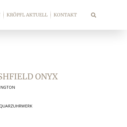
N
KRÖPFL AKTUELL
KONTAKT
Suche
SHFIELD ONYX
LINGTON
S QUARZUHRWERK