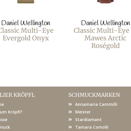
Daniel Wellington
Daniel Wellington
Classic Multi-Eye
Classic Multi-Eye 
Evergold Onyx
Mawes Arctic
Roségold
LIER KRÖPFL
SCHMUCKMARKEN
me
Annamaria Cammilli
um Kröpfl?
Meister
ässe
Stardiamant
muck
Tamara Comolli