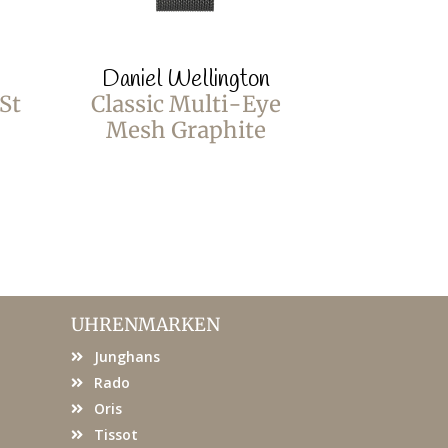
Daniel Wellington
Daniel 
St
Classic Multi-Eye
Classic M
Mesh Graphite
Mawe
UHRENMARKEN
Junghans
Rado
Oris
Tissot