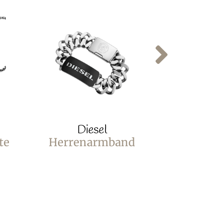
Diesel
D
te
Herrenarmband
Armban
DX0