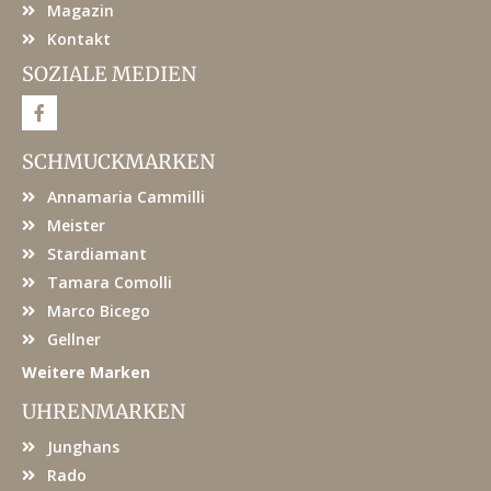
Magazin
Kontakt
SOZIALE MEDIEN
F
a
c
e
SCHMUCKMARKEN
b
o
Annamaria Cammilli
o
k
Meister
Stardiamant
Tamara Comolli
Marco Bicego
Gellner
Weitere Marken
UHRENMARKEN
Junghans
Rado