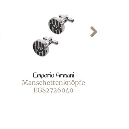
Emporio Armani
Empor
Manschettenknöpfe
Ring E
EGS2726040