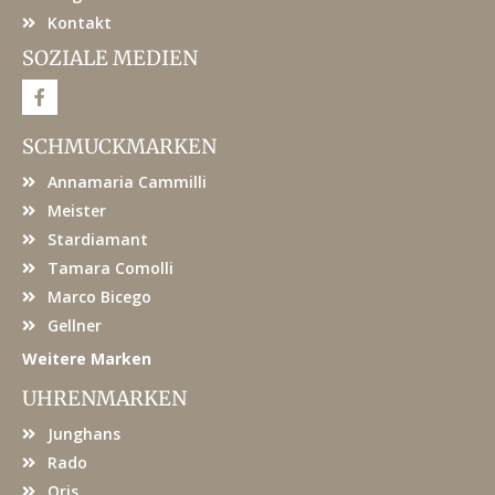
Kontakt
SOZIALE MEDIEN
F
a
c
e
SCHMUCKMARKEN
b
o
Annamaria Cammilli
o
k
Meister
Stardiamant
Tamara Comolli
Marco Bicego
Gellner
Weitere Marken
UHRENMARKEN
Junghans
Rado
Oris