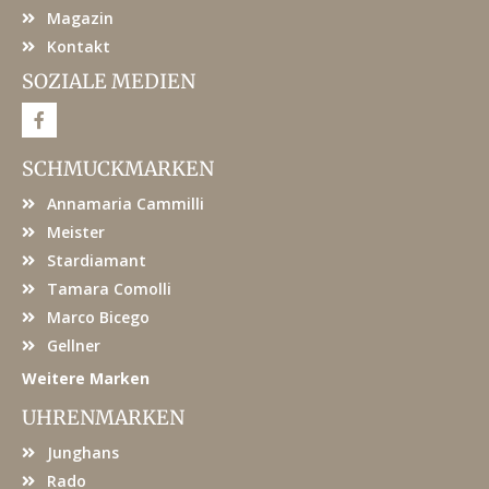
Magazin
Kontakt
SOZIALE MEDIEN
F
a
c
e
SCHMUCKMARKEN
b
o
Annamaria Cammilli
o
k
Meister
Stardiamant
Tamara Comolli
Marco Bicego
Gellner
Weitere Marken
UHRENMARKEN
Junghans
Rado