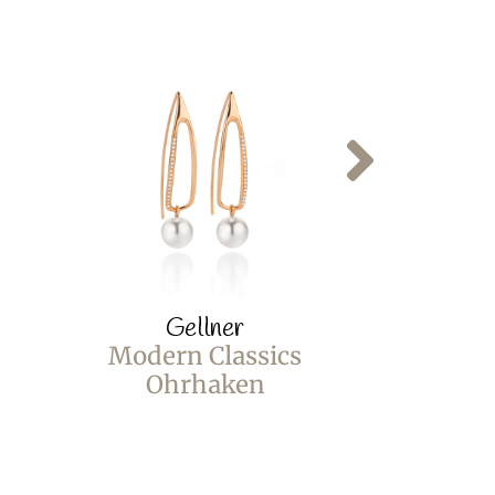
Gellner
Ge
Modern Classics
Castawa
Ohrhaken