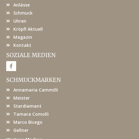
Anlässe
Schmuck
Uhren
Kröpfl Aktuell
Magazin
Kontakt
SOZIALE MEDIEN
F
a
c
e
SCHMUCKMARKEN
b
o
Annamaria Cammilli
o
k
Meister
Stardiamant
Tamara Comolli
Marco Bicego
Gellner