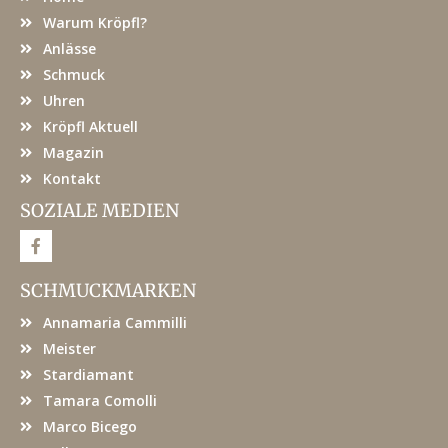
Warum Kröpfl?
Anlässe
Schmuck
Uhren
Kröpfl Aktuell
Magazin
Kontakt
SOZIALE MEDIEN
F
a
c
e
SCHMUCKMARKEN
b
o
Annamaria Cammilli
o
k
Meister
Stardiamant
Tamara Comolli
Marco Bicego