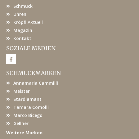
Schmuck
Uhren
Kröpfl Aktuell
Magazin
Kontakt
SOZIALE MEDIEN
F
a
c
e
SCHMUCKMARKEN
b
o
Annamaria Cammilli
o
k
Meister
Stardiamant
Tamara Comolli
Marco Bicego
Gellner
Weitere Marken