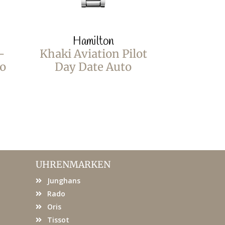
Hamilton
Ha
-
Khaki Aviation Pilot
Khaki Avi
o
Day Date Auto
Pionee
Qu
UHRENMARKEN
Junghans
Rado
Oris
Tissot