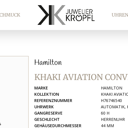
SCHMUCK
UHRE
Hamilton
KHAKI AVIATION CON
MARKE
HAMILTON
KOLLEKTION
KHAKI AVIATI
REFERENZNUMMER
H76746540
UHRWERK
AUTOMATIK, 
GANGRESERVE
60 H
GESCHLECHT
HERRENUHR
GEHÄUSEDURCHMESSER
44 MM