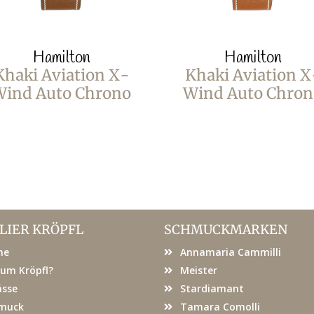
Hamilton
Hamilton
Khaki Aviation X-
Khaki Aviation X
Wind Auto Chrono
Wind Auto Chron
LIER KRÖPFL
SCHMUCKMARKEN
me
Annamaria Cammilli
um Kröpfl?
Meister
ässe
Stardiamant
muck
Tamara Comolli