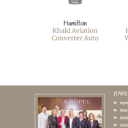
Hamilton
Khaki Aviation
Converter Auto
JUWE
Ho
War
Anl
Sch