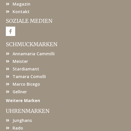
Magazin
Kontakt
SOZIALE MEDIEN
F
a
c
e
SCHMUCKMARKEN
b
o
Annamaria Cammilli
o
k
Meister
Stardiamant
Tamara Comolli
Marco Bicego
Gellner
Weitere Marken
UHRENMARKEN
Junghans
Rado