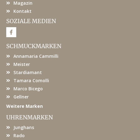
Magazin
Kontakt
SOZIALE MEDIEN
F
a
c
e
SCHMUCKMARKEN
b
o
Annamaria Cammilli
o
k
Meister
Stardiamant
Tamara Comolli
Marco Bicego
Gellner
Weitere Marken
UHRENMARKEN
Junghans
Rado