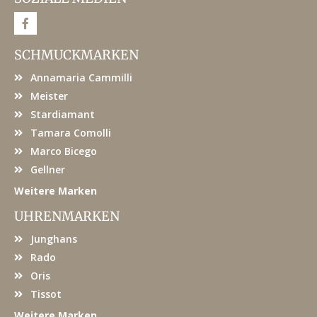
F
a
c
e
SCHMUCKMARKEN
b
o
Annamaria Cammilli
o
k
Meister
Stardiamant
Tamara Comolli
Marco Bicego
Gellner
Weitere Marken
UHRENMARKEN
Junghans
Rado
Oris
Tissot
Weitere Marken