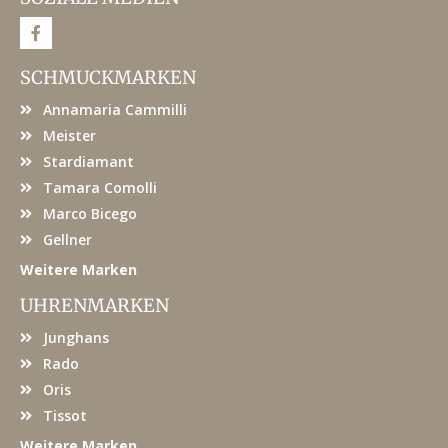
F
a
c
e
SCHMUCKMARKEN
b
o
Annamaria Cammilli
o
k
Meister
Stardiamant
Tamara Comolli
Marco Bicego
Gellner
Weitere Marken
UHRENMARKEN
Junghans
Rado
Oris
Tissot
Weitere Marken