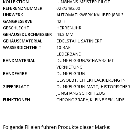
KOLLEKTION
JUNGHANS MEISTER PILOT
REFERENZNUMMER
027/3492.00
UHRWERK
AUTOMATIKWERK KALIBER J880.3
GANGRESERVE
42 H
GESCHLECHT
HERRENUHR
GEHÄUSEDURCHMESSER
43.3 MM
GEHÄUSEMATERIAL
EDELSTAHL SATINIERT
WASSERDICHTHEIT
10 BAR
LEDERBAND
BANDMATERIAL
DUNKELGRÜN/SCHWARZ MIT
VERNIETUNG
BANDFARBE
DUNKELGRÜN
GEWÖLBT, EFFEKTLACKIERUNG IN
ZIFFERBLATT
DUNKELGRÜN MATT, HISTORISCHER
JUNGHANS SCHRIFTZUG
FUNKTIONEN
CHRONOGRAPH,KLEINE SEKUNDE
Folgende Filialen führen Produkte dieser Marke: