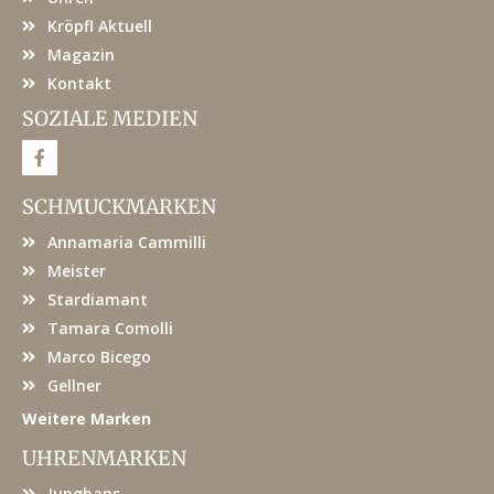
Kröpfl Aktuell
Magazin
Kontakt
SOZIALE MEDIEN
F
a
c
e
SCHMUCKMARKEN
b
o
Annamaria Cammilli
o
k
Meister
Stardiamant
Tamara Comolli
Marco Bicego
Gellner
Weitere Marken
UHRENMARKEN
Junghans