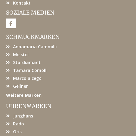
Kontakt
SOZIALE MEDIEN
F
a
c
e
SCHMUCKMARKEN
b
o
Annamaria Cammilli
o
k
Meister
Stardiamant
Tamara Comolli
Marco Bicego
Gellner
Weitere Marken
UHRENMARKEN
Junghans
Rado
Oris