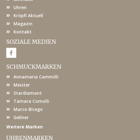
Uhren
Kröpfl Aktuell
Magazin
Kontakt
SOZIALE MEDIEN
F
a
c
e
SCHMUCKMARKEN
b
o
Annamaria Cammilli
o
k
Meister
Stardiamant
Tamara Comolli
Marco Bicego
Gellner
Weitere Marken
UHRENMARKEN