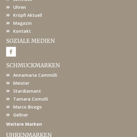
Uhren
Kröpfl Aktuell
Magazin
Kontakt
SOZIALE MEDIEN
F
a
c
e
SCHMUCKMARKEN
b
o
Annamaria Cammilli
o
k
Meister
Stardiamant
Tamara Comolli
Marco Bicego
Gellner
Weitere Marken
UHRENMARKEN