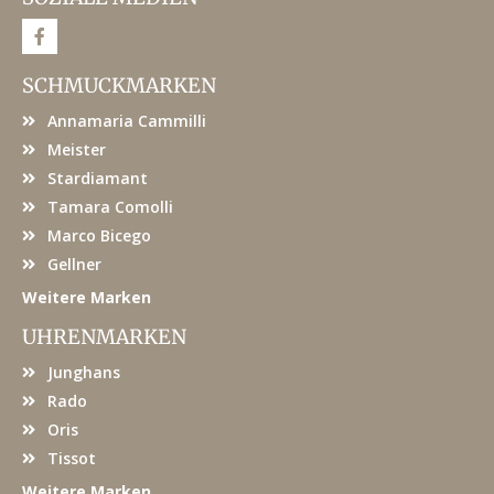
F
a
c
e
SCHMUCKMARKEN
b
o
Annamaria Cammilli
o
k
Meister
Stardiamant
Tamara Comolli
Marco Bicego
Gellner
Weitere Marken
UHRENMARKEN
Junghans
Rado
Oris
Tissot
Weitere Marken