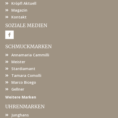
Kröpfl Aktuell
Magazin
Kontakt
SOZIALE MEDIEN
F
a
c
e
SCHMUCKMARKEN
b
o
Annamaria Cammilli
o
k
Meister
Stardiamant
Tamara Comolli
Marco Bicego
Gellner
Weitere Marken
UHRENMARKEN
Junghans