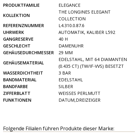
PRODUKTFAMILIE
ELEGANCE
THE LONGINES ELEGANT
KOLLEKTION
COLLECTION
REFERENZNUMMER
L4.310.0.87.6
UHRWERK
AUTOMATIK, KALIBER L592
GANGRESERVE
40 H
GESCHLECHT
DAMENUHR
GEHÄUSEDURCHMESSER
29 MM
EDELSTAHL, MIT 64 DIAMANTEN
GEHÄUSEMATERIAL
(0.435 CT) (TW/IF-VVS) BESETZT
WASSERDICHTHEIT
3 BAR
BANDMATERIAL
EDELSTAHL
BANDFARBE
SILBER
ZIFFERBLATT
WEISSES PERLMUTT
FUNKTIONEN
DATUM,DREIZEIGER
Folgende Filialen führen Produkte dieser Marke: