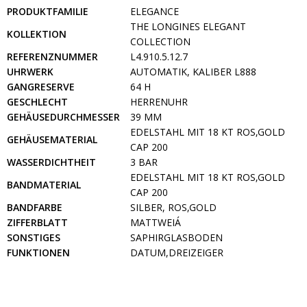
PRODUKTFAMILIE
ELEGANCE
THE LONGINES ELEGANT
KOLLEKTION
COLLECTION
REFERENZNUMMER
L4.910.5.12.7
UHRWERK
AUTOMATIK, KALIBER L888
GANGRESERVE
64 H
GESCHLECHT
HERRENUHR
GEHÄUSEDURCHMESSER
39 MM
EDELSTAHL MIT 18 KT ROS‚GOLD
GEHÄUSEMATERIAL
CAP 200
WASSERDICHTHEIT
3 BAR
EDELSTAHL MIT 18 KT ROS‚GOLD
BANDMATERIAL
CAP 200
BANDFARBE
SILBER, ROS‚GOLD
ZIFFERBLATT
MATTWEIÁ
SONSTIGES
SAPHIRGLASBODEN
FUNKTIONEN
DATUM,DREIZEIGER