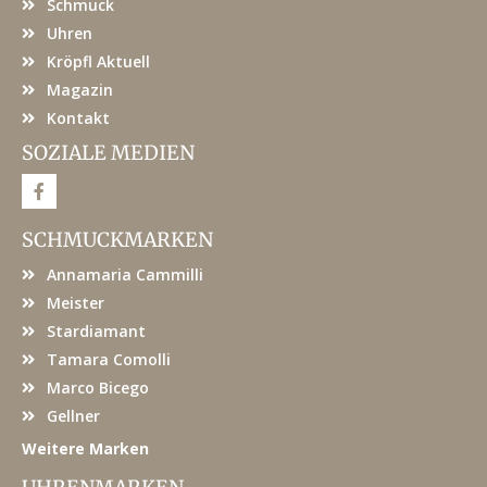
Schmuck
Uhren
Kröpfl Aktuell
Magazin
Kontakt
SOZIALE MEDIEN
F
a
c
e
SCHMUCKMARKEN
b
o
Annamaria Cammilli
o
k
Meister
Stardiamant
Tamara Comolli
Marco Bicego
Gellner
Weitere Marken