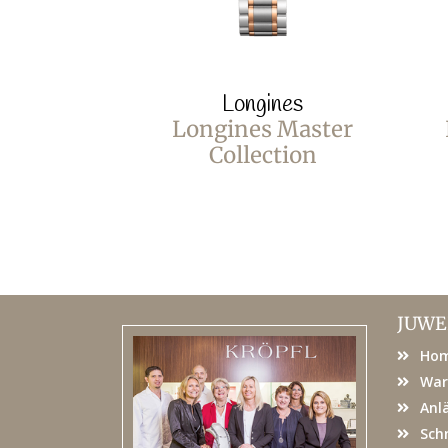
Longines
Longines Master
Collection
JUWE
Ho
War
Anl
Sch