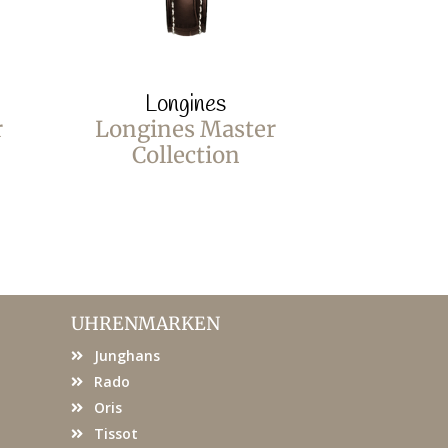
Longines
Lo
r
Longines Master
Longin
Collection
Coll
UHRENMARKEN
Junghans
Rado
Oris
Tissot