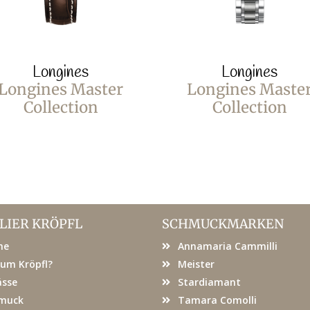
Longines
Longines
Longines Master
Longines Maste
Collection
Collection
LIER KRÖPFL
SCHMUCKMARKEN
me
Annamaria Cammilli
um Kröpfl?
Meister
ässe
Stardiamant
muck
Tamara Comolli