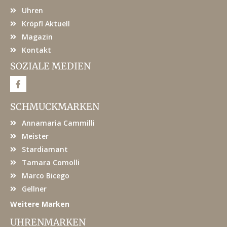
Uhren
Kröpfl Aktuell
Magazin
Kontakt
SOZIALE MEDIEN
F
a
c
e
SCHMUCKMARKEN
b
o
Annamaria Cammilli
o
k
Meister
Stardiamant
Tamara Comolli
Marco Bicego
Gellner
Weitere Marken
UHRENMARKEN