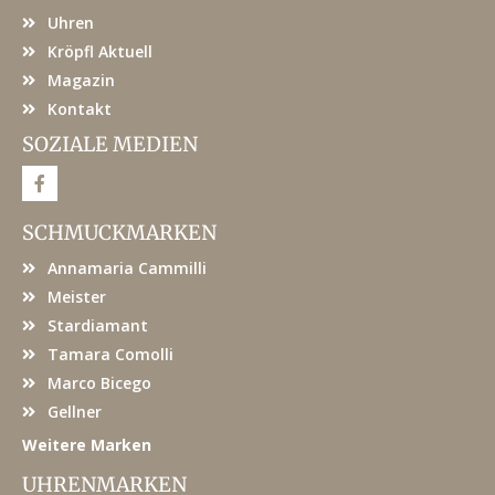
Uhren
Kröpfl Aktuell
Magazin
Kontakt
SOZIALE MEDIEN
F
a
c
e
SCHMUCKMARKEN
b
o
Annamaria Cammilli
o
k
Meister
Stardiamant
Tamara Comolli
Marco Bicego
Gellner
Weitere Marken
UHRENMARKEN